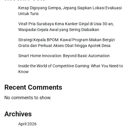
Kerap Digoyang Gempa, Jepang Siapkan Lokasi Evakuasi
Untuk Turis
Viral! Pria Surabaya Kena Kanker Ginjal di Usia 30-an,
Waspadai Gejala Awal yang Sering Diabaikan
Strategi Kepala BPOM: Kawal Program Makan Bergizi
Gratis dan Perkuat Akses Obat hingga Apotek Desa
Smart Home Innovation: Beyond Basic Automation
Inside the World of Competitive Gaming: What You Need to
Know
Recent Comments
No comments to show.
Archives
April 2026