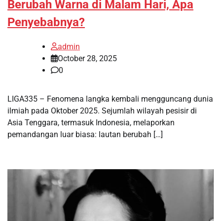
Berubah Warna di Malam Hari, Apa
Penyebabnya?
admin
October 28, 2025
0
LIGA335 – Fenomena langka kembali mengguncang dunia
ilmiah pada Oktober 2025. Sejumlah wilayah pesisir di
Asia Tenggara, termasuk Indonesia, melaporkan
pemandangan luar biasa: lautan berubah […]