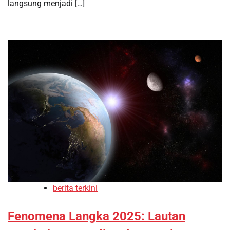
langsung menjadi […]
berita terkini
Fenomena Langka 2025: Lautan