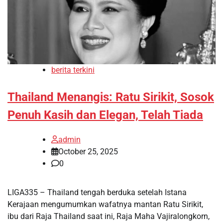
berita terkini
Thailand Menangis: Ratu Sirikit, Sosok
Penuh Kasih dan Elegan, Telah Tiada
admin
October 25, 2025
0
LIGA335 – Thailand tengah berduka setelah Istana
Kerajaan mengumumkan wafatnya mantan Ratu Sirikit,
ibu dari Raja Thailand saat ini, Raja Maha Vajiralongkorn,