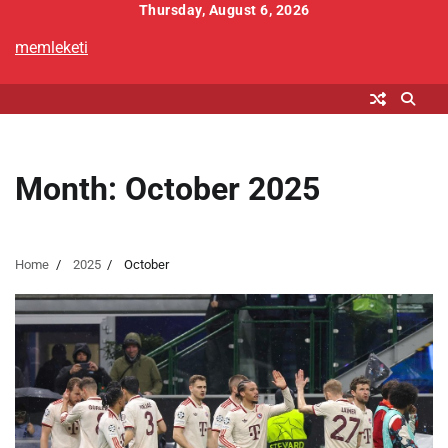
Skip
Thursday, August 6, 2026
to
memleketi
content
Month:
October 2025
Home
2025
October