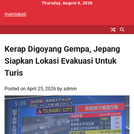
Skip
Thursday, August 6, 2026
to
memleketi
content
Kerap Digoyang Gempa, Jepang
Siapkan Lokasi Evakuasi Untuk
Turis
Posted on
April 25, 2026
by
admin